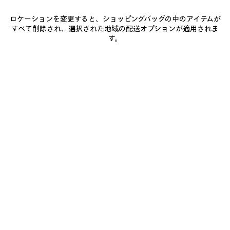
ロケーションを変更すると、ショッピングバッグの中のアイテムが
お届け予定日: 2026/08/12 - 2026/08/17
すべて削除され、選択された地域の配送オプションが適用されま
す。
カートに追加
カ
サ
ー
イ
ト
ズ
店舗の在庫状況 / 商品の予約
に
を
追
選
加
択
商品詳細
送料・返品無料
パッケージ
サステナビリティ
し
て
く
だ
• サイズ：横 10.9 x 縦 13.9 x 幅 10.9 cm
さ
い
• グロッシーカーフスキン
• フロントとバックにChipsのアートワークプリント
• 裏地上部にBalenciagaのロゴプリント
もっと見る
• メインジップコンパートメント x1
Product ID:
8277672ABP06450
• 裏地：TPU ミラー
• アンティーク調シルバーハードウェア
• 両リングにロゴの刻印
お手入れ方法
• バッグに付けたりキーリングとして使えるさまざまなリング
• イタリア製
• バッグは別売りです