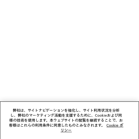
お支払いは、クレジットカード（Visa、Mastercard〈分割払い対応〉、JCB、
American Express、Diners）、Apple Pay、銀行振込、または代金引換をご利
素材：カーフスキン
用いただけます。
ニュースレター
クライアントサービス
会社
フォローする
弊社は、サイトナビゲーションを強化し、サイト利用状況を分析
し、弊社のマーケティング活動を支援するために、Cookieおよび同
ブティック
様の技術を使用します。本ウェブサイトの閲覧を継続することで、お
客様はこれらの利用条件に同意したものとみなされます。
Cookie ポ
リシー
お問い合わせ