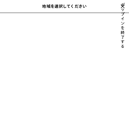
スキップしてメインコンテンツを開く
ポ
地域を選択してください
保
ッ
検
プ
存
索
close the banner
イ
メンズ
財布 & 革小物
CHIPS
さ
ン
れ
を
た
終
ア
了
す
イ
る
テ
ム
前
次