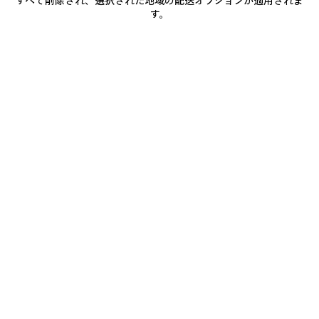
すべて削除され、選択された地域の配送オプションが適用されま
加
択
す。
商品詳細
送料・返品無料
パッケージ
サステナビリティ
し
て
く
だ
• ウールとシルクの混紡
さ
い
• ミニドレス
• オフショルダーデザイン
• 補強ビスチェ、ボーン付き
もっと見る
• フロントとバックにダーツ
Product ID:
872255TUT225100
• サイドポケット x2
• バックに鉤ホック付き隠しジップ
• イタリア製
サイズ & フィット
主な素材：ウール 80%、シルク 20%
お手入れ方法
裏地：シルク 100%
お支払いは、クレジットカード（Visa、Mastercard〈分割払い対応〉、JCB、
American Express、Diners）、Apple Pay、銀行振込、または代金引換をご利
用いただけます。