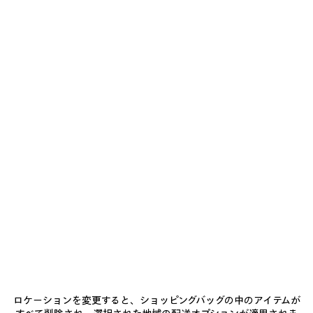
パープル の ウィメンズ オフショルダー ミニドレス
¥ 632,500
(税込)
オフショルダー ミニドレス バイオレット ウールとシルクの混紡
サイズ： (フランス/ヨーロッパ)
サイズガイド
カ
ラ
ー
サイズを選ぶ
:
パ
ー
プ
お届け予定日: 2026/08/11 - 2026/08/16
ル
パ
カートに追加
カ
サ
ー
ー
イ
プ
ト
ズ
店舗の在庫状況 / 商品の予約
に
を
ル
ロケーションを変更すると、ショッピングバッグの中のアイテムが
追
選