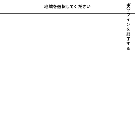
スキップしてメインコンテンツを開く
ポ
地域を選択してください
保
ッ
検
プ
存
索
close the banner
イ
ウィメンズ
ウェア
ドレス & スカート
さ
ン
れ
を
た
終
ア
了
す
イ
る
テ
ム
前
次