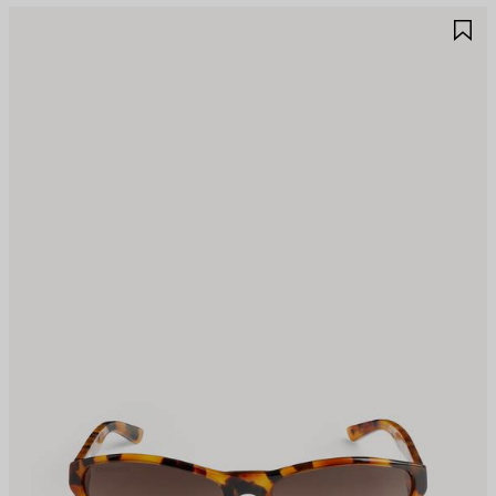
ア
ア
イ
イ
テ
テ
ム
ム
を
を
保
保
存
存
す
す
る
る