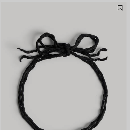
ア
イ
テ
ム
を
保
存
す
る