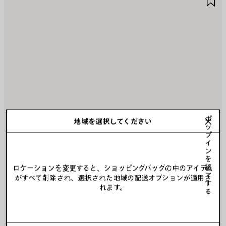
イ
イ
テ
テ
ム
ム
を
を
保
保
存
存
す
す
る
る
ポ
地域を選択してください
ッ
プ
イ
ン
を
終
ロケーションを変更すると、ショッピングバッグの中のアイテム
了
がすべて削除され、選択された地域の配送オプションが適用さ
す
れます。
る