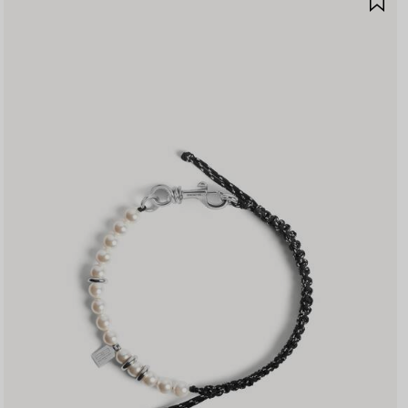
イ
テ
ム
を
保
存
す
る