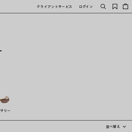
保
クライアントサービス
ログイン
検
存
索
さ
れ
た
ア
イ
テ
ー
ム
サリー
並べ替え