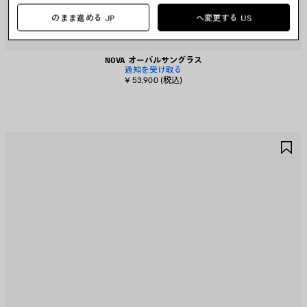
のまま進める JP
へ変更する US
NOVA オーバルサングラス
通知を受け取る
¥ 53,900
(税込)
ア
ア
イ
イ
テ
テ
ム
ム
を
を
保
保
存
存
す
す
る
る