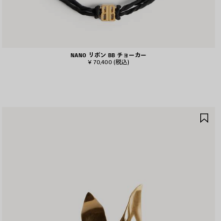
NANO リボン BB チョーカー
¥ 70,400
(税込)
ア
イ
テ
ム
を
保
存
す
る