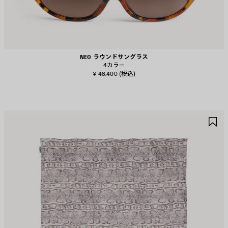
NEO ラウンドサングラス
4カラー
¥ 48,400
(税込)
ア
ア
イ
イ
テ
テ
ム
ム
を
を
保
保
存
存
す
す
る
る