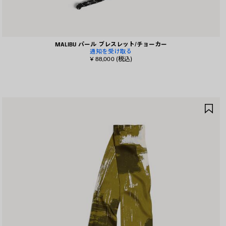
MALIBU パール ブレスレット/チョーカー
通知を受け取る
¥ 88,000
(税込)
ア
イ
テ
ム
を
保
存
す
る