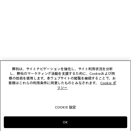
1
2
ニュースレター
3
4
5
クライアントサービス
6
7
8
会社
9
弊社は、サイトナビゲーションを強化し、サイト利用状況を分析
10
し、弊社のマーケティング活動を支援するために、Cookieおよび同
11
様の技術を使用します。本ウェブサイトの閲覧を継続することで、お
フォローする
12
客様はこれらの利用条件に同意したものとみなされます。
Cookie ポ
13
リシー
14
ブティック
15
16
COOKIE 設定
17
お問い合わせ
18
19
OK
のまま進める JP
へ変更する US
20
© 2026 Balenciaga
21