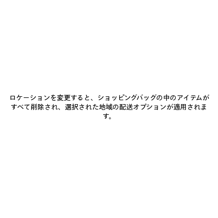
0
1
2
0
1
2
RADAR レザースニーカー
RADAR GRADIENT LINES スニーカー
¥ 154,000
(税込)
メンズ
3カラー
¥ 140,800
(税込)
ア
イ
テ
ロケーションを変更すると、ショッピングバッグの中のアイテムが
ム
すべて削除され、選択された地域の配送オプションが適用されま
を
す。
保
存
す
る
0
1
2
0
1
2
RADAR スニーカー
RADAR GRADIENT LINES スニーカー
メンズ
メンズ