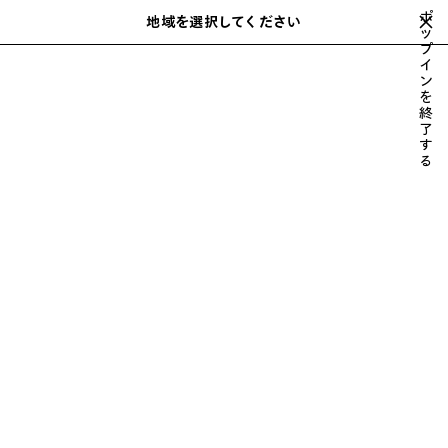
スキップしてメインコンテンツを開く
ポ
地域を選択してください
保
ッ
検
プ
存
索
close the banner
イ
さ
ン
れ
を
た
終
ア
了
す
イ
る
テ
シューズ
ム