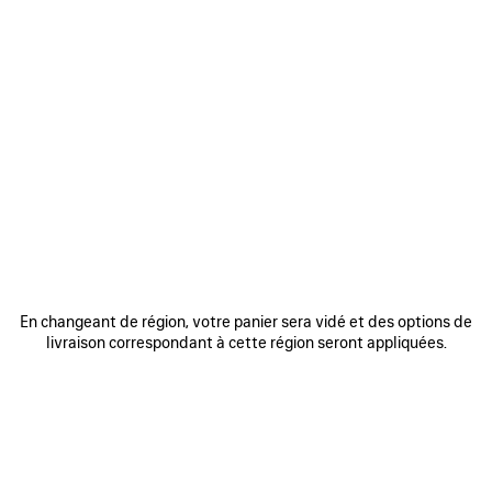
0
1
0
1
2
LE CITY MOTO MOYEN
LE CITY MOTO PETIT
3 coloris
3 coloris
1 990 €
1 690 €
En changeant de région, votre panier sera vidé et des options de
livraison correspondant à cette région seront appliquées.
AJOUTER
AUX
FAVORIS