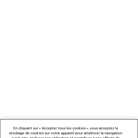
0
1
0
1
2
SAC LE CITY MOTO MOYEN
SAC DE VOYAGE LE CITY
2 950 €
3 coloris
1 990 €
NEWSLETTER
SERVICE CLIENT
L'ENTREPRISE
En cliquant sur « Accepter tous les cookies », vous acceptez le
NOUS SUIVRE
stockage de cookies sur votre appareil pour améliorer la navigation
sur le site, analyser son utilisation et contribuer à nos efforts de