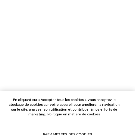
CHARGEMENT...
1
2
NEWSLETTER
SERVICE CLIENT
L'ENTREPRISE
En cliquant sur « Accepter tous les cookies », vous acceptez le
NOUS SUIVRE
stockage de cookies sur votre appareil pour améliorer la navigation
sur le site, analyser son utilisation et contribuer à nos efforts de
marketing.
Politique en matière de cookies
BOUTIQUES
PARAMÈTRES DES COOKIES