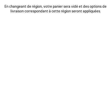
0
1
0
1
En changeant de région, votre panier sera vidé et des options de
FOULARD AI
ÉCHARPE AI
livraison correspondant à cette région seront appliquées.
245 €
245 €
AJOUTER
AUX
FAVORIS
0
1
0
1
2
FOULARD AI
GANTS LONGS
245 €
Runway