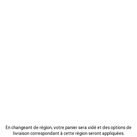
2 700 €
AJOUTER
AUX
FAVORIS
0
1
2
0
1
2
SUPER CROP TOP
BERMUDA TULIPE
Me prévenir
Runway
2 200 €
1 400 €
En changeant de région, votre panier sera vidé et des options de
livraison correspondant à cette région seront appliquées.