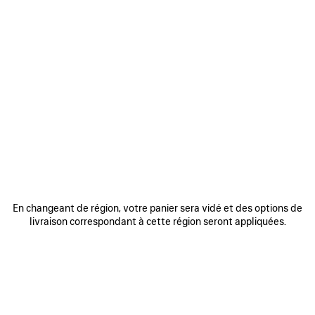
AJOUTER
AUX
FAVORIS
En changeant de région, votre panier sera vidé et des options de
0
1
2
0
1
2
livraison correspondant à cette région seront appliquées.
BALENCIAGA | MANOLO BLAHNIK
BALENCIAGA | MANOLO BLAHNIK
SLINGBACK
MULE
2 coloris
3 coloris
1 150 €
1 050 €