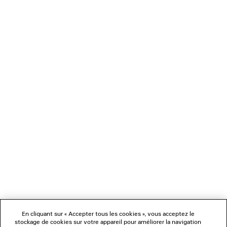
0
1
2
BALENCIAGA | MANOLO BLAHNIK
MULE
Me prévenir
3 coloris
1 050 €
NEWSLETTER
SERVICE CLIENT
L'ENTREPRISE
En cliquant sur « Accepter tous les cookies », vous acceptez le
NOUS SUIVRE
stockage de cookies sur votre appareil pour améliorer la navigation