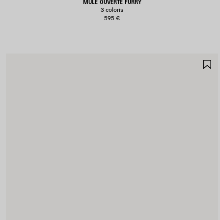
MULE OUVERTE FURRY
3 coloris
595 €
A
A
F