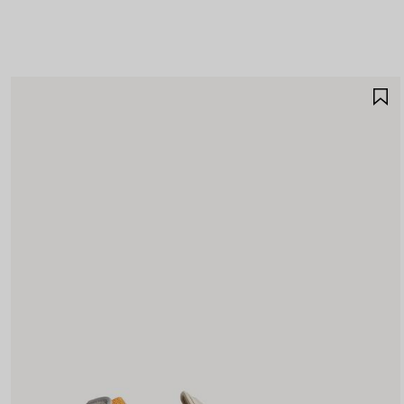
A
A
F