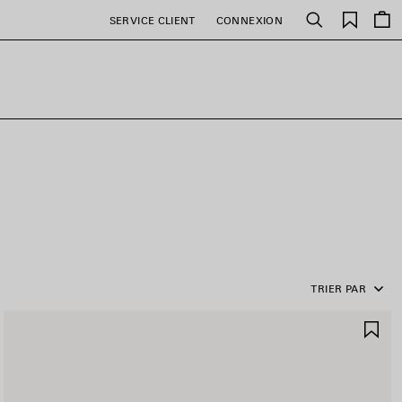
Favori
SERVICE CLIENT
CONNEXION
Rechercher
TRIER PAR
JOUTER
AJ
UX
AU
AVORIS
FA