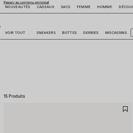
Passer au contenu principal
NOUVEAUTÉS
CADEAUX
SACS
FEMME
HOMME
DÉCOU
fermer la bannière
er
er
er
er
er
er
VOIR TOUT
SNEAKERS
BOTTES
DERBIES
MOCASSINS
15 Produits
A
A
F