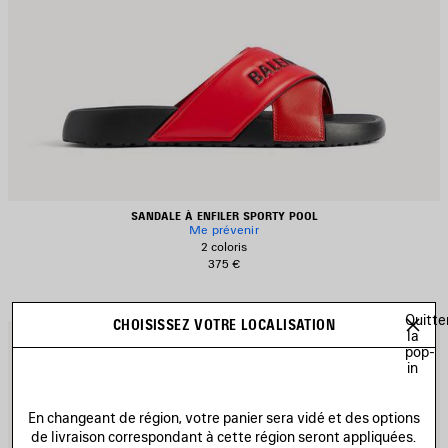
SANDALE À ENFILER SPORTY POOL
Me prévenir
2 coloris
375 €
Quitte
CHOISISSEZ VOTRE LOCALISATION
la
JOUTER
A
pop-
UX
A
in
AVORIS
F
En changeant de région, votre panier sera vidé et des options
de livraison correspondant à cette région seront appliquées.