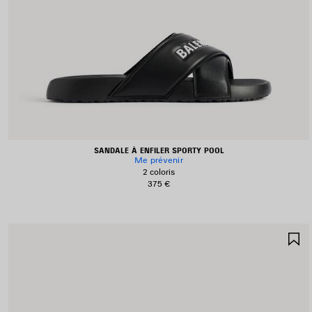
SANDALE À ENFILER SPORTY POOL
Me prévenir
2 coloris
375 €
A
A
F