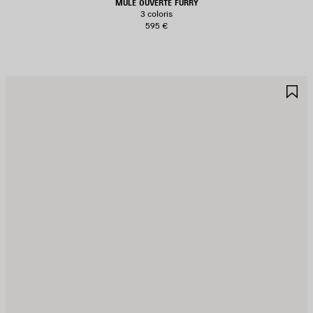
MULE OUVERTE FURRY
3 coloris
595 €
JOUTER
A
UX
A
AVORIS
F