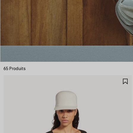
65 Produits
A
A
F