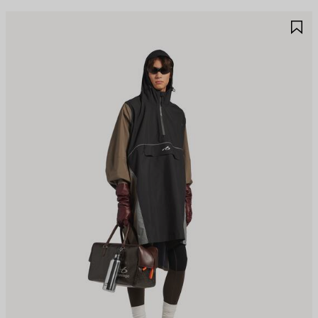
JOUTER
A
UX
A
AVORIS
F