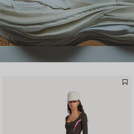
JOUTER
A
UX
A
AVORIS
F