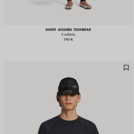
SHORT JOGGING TECHWEAR
2 coloris
790 €
A
A
F