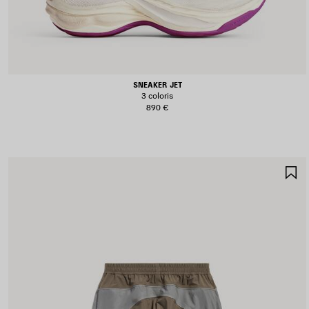
SNEAKER JET
3 coloris
890 €
A
A
F