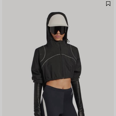
JOUTER
A
UX
A
AVORIS
F