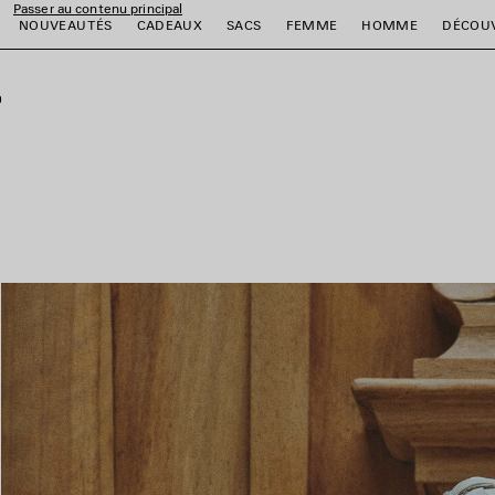
Passer au contenu principal
NOUVEAUTÉS
CADEAUX
SACS
FEMME
HOMME
DÉCOU
fermer la bannière
er
er
er
er
er
er