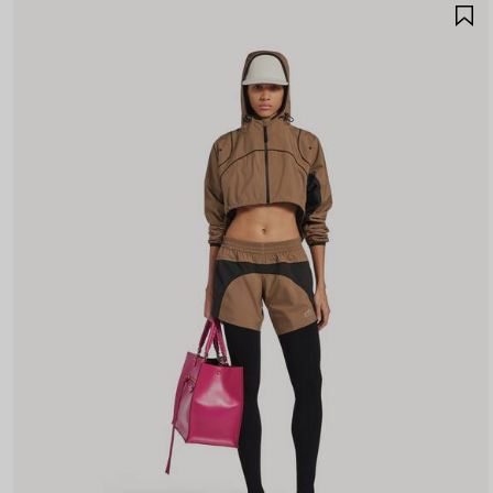
A
A
F