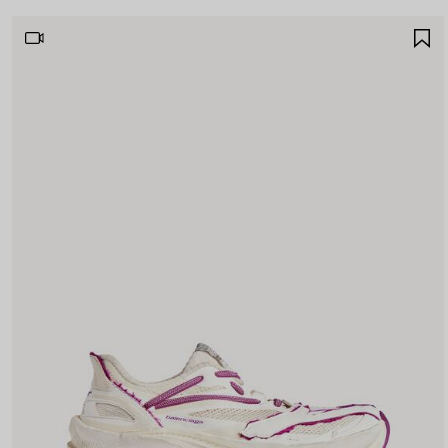
A
A
F