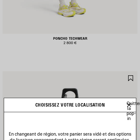
PONCHO TECHWEAR
2 800 €
JOUTER
A
UX
A
AVORIS
F
Quitte
CHOISISSEZ VOTRE LOCALISATION
la
pop-
in
En changeant de région, votre panier sera vidé et des options
de livraison correspondant à cette région seront appliquées.