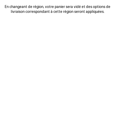
0
1
2
0
1
2
En changeant de région, votre panier sera vidé et des options de
BONNET EN LAINE
CASQUETTE MASKING TAPE
livraison correspondant à cette région seront appliquées.
320 €
2 coloris
395 €
AJOUTER
AUX
FAVORIS
0
1
2
0
1
2
CASQUETTE CURSIVE
CASQUETTE MESSY SPRAY
395 €
2 coloris