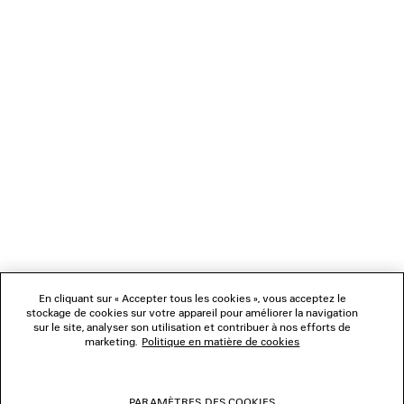
CHARGEMENT...
1
2
NEWSLETTER
SERVICE CLIENT
L'ENTREPRISE
En cliquant sur « Accepter tous les cookies », vous acceptez le
NOUS SUIVRE
stockage de cookies sur votre appareil pour améliorer la navigation
sur le site, analyser son utilisation et contribuer à nos efforts de
marketing.
Politique en matière de cookies
BOUTIQUES
PARAMÈTRES DES COOKIES