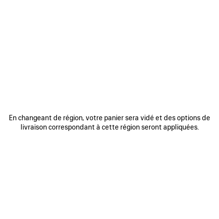
0
1
2
0
1
2
SAC LE CITY MOYEN
SAC LE CITY PETIT
2 890 €
2 550 €
AJOUTER
AUX
FAVORIS
En changeant de région, votre panier sera vidé et des options de
livraison correspondant à cette région seront appliquées.
0
1
2
0
1
2