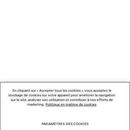
CHARGEMENT...
1
2
NEWSLETTER
3
4
5
SERVICE CLIENT
6
7
8
L'ENTREPRISE
9
10
11
En cliquant sur « Accepter tous les cookies », vous acceptez le
NOUS SUIVRE
stockage de cookies sur votre appareil pour améliorer la navigation
sur le site, analyser son utilisation et contribuer à nos efforts de
marketing.
Politique en matière de cookies
BOUTIQUES
PARAMÈTRES DES COOKIES
NOUS CONTACTER