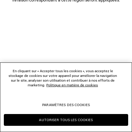
NOUS SUIVRE
BOUTIQUES
NOUS CONTACTER
© 2026 Balenciaga
Les photographies pourraient avoir été retouchées.
En cliquant sur « Accepter tous les cookies », vous acceptez le
stockage de cookies sur votre appareil pour améliorer la navigation
sur le site, analyser son utilisation et contribuer à nos efforts de
marketing.
Politique en matière de cookies
PARAMÈTRES DES COOKIES
AUTORISER TOUS LES COOKIES
CONTINUER SUR LU
CHANGER POUR US