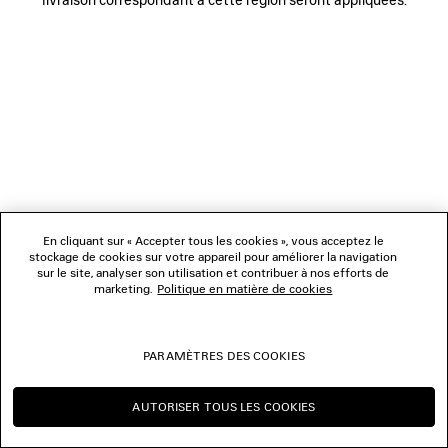
NOUS SUIVRE
BOUTIQUES
NOUS CONTACTER
© 2026 Balenciaga
Les photographies pourraient avoir été retouchées.
En cliquant sur « Accepter tous les cookies », vous acceptez le
stockage de cookies sur votre appareil pour améliorer la navigation
sur le site, analyser son utilisation et contribuer à nos efforts de
marketing.
Politique en matière de cookies
PARAMÈTRES DES COOKIES
AUTORISER TOUS LES COOKIES
CONTINUER SUR LU
CHANGER POUR US