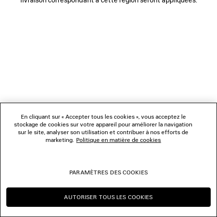
NOUS SUIVRE
BOUTIQUES
NOUS CONTACTER
© 2026 Balenciaga
Les photographies pourraient avoir été retouchées.
En cliquant sur « Accepter tous les cookies », vous acceptez le
stockage de cookies sur votre appareil pour améliorer la navigation
sur le site, analyser son utilisation et contribuer à nos efforts de
marketing.
Politique en matière de cookies
PARAMÈTRES DES COOKIES
AUTORISER TOUS LES COOKIES
CONTINUER SUR LU
CHANGER POUR US