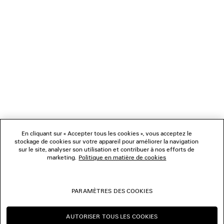
1
2
NEWSLETTER
3
4
5
SERVICE CLIENT
6
7
8
L'ENTREPRISE
9
10
11
En cliquant sur « Accepter tous les cookies », vous acceptez le
NOUS SUIVRE
12
stockage de cookies sur votre appareil pour améliorer la navigation
13
sur le site, analyser son utilisation et contribuer à nos efforts de
14
marketing.
Politique en matière de cookies
BOUTIQUES
15
16
17
PARAMÈTRES DES COOKIES
NOUS CONTACTER
18
19
20
AUTORISER TOUS LES COOKIES
© 2026 Balenciaga
CONTINUER SUR FR
CHANGER POUR US
21