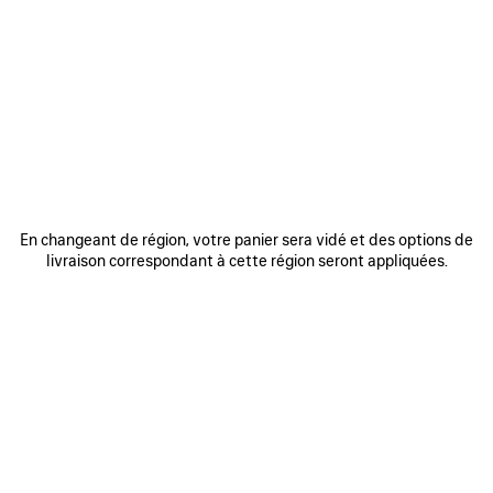
0
1
2
0
1
2
SNEAKER RADAR EN CUIR
SNEAKER RADAR GRADIENT LINES
850 €
Homme
3 coloris
790 €
AJOUTER
AUX
FAVORIS
En changeant de région, votre panier sera vidé et des options de
livraison correspondant à cette région seront appliquées.
0
1
2
0
1
2
SNEAKER RADAR
SNEAKER RADAR GRADIENT LINES
Homme
Homme