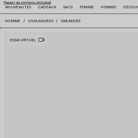
Passer au contenu principal
NOUVEAUTÉS
CADEAUX
SACS
FEMME
HOMME
DÉCOU
fermer la bannière
HOMME
CHAUSSURES
SNEAKERS
er
er
er
er
er
er
ESSAI VIRTUEL