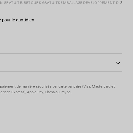
ON GRATUITE, RETOURS GRATUITS
EMBALLAGE
DÉVELOPPEMENT DURABL
Suiva
é pour le quotidien
191
,5 mm
pparentes sur la tige
enciaga cousue sur le côté extérieur de la languette
a tige et à l’arrière du talon
 et à l’arrière
ère
e du talon
paiement de manière sécurisée par carte bancaire (Visa, Mastercard et
rican Express), Apple Pay, Klarna ou Paypal.
lle : gomme - Semelle intérieure : mousse