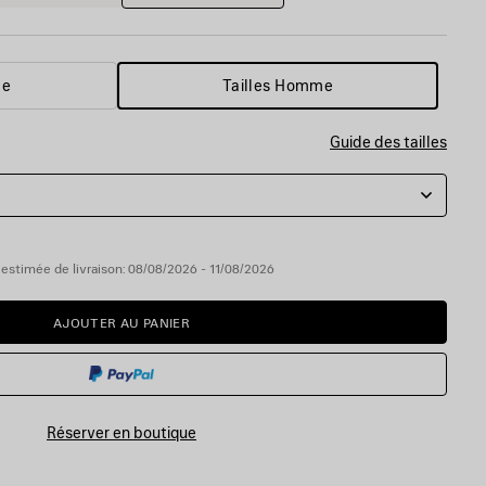
me
Tailles Homme
Guide des tailles
estimée de livraison: 08/08/2026 - 11/08/2026
AJOUTER AU PANIER
AJOUTER
VEUILLEZ
AU
SÉLECTIONNER
PANIER
UNE
TAILLE
Réserver en boutique