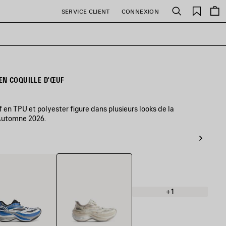
Favori
SERVICE CLIENT
CONNEXION
Rechercher
EN COQUILLE D'ŒUF
 en TPU et polyester figure dans plusieurs looks de la
’Automne 2026.
Coquille
/Bleu/Noir
D'Œuf
+1