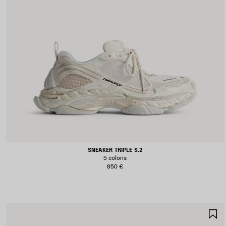
SNEAKER TRIPLE S.2
5 coloris
850 €
A
A