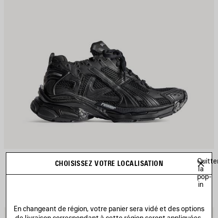
SNEAKER RUNNER
Quitte
CHOISISSEZ VOTRE LOCALISATION
Homme
la
975 €
pop-
in
En changeant de région, votre panier sera vidé et des options
JOUTER
A
de livraison correspondant à cette région seront appliquées.