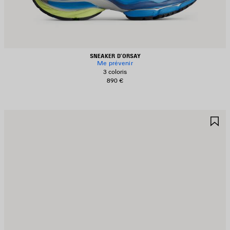
SNEAKER D’ORSAY
Me prévenir
3 coloris
890 €
JOUTER
A
UX
A
AVORIS
F