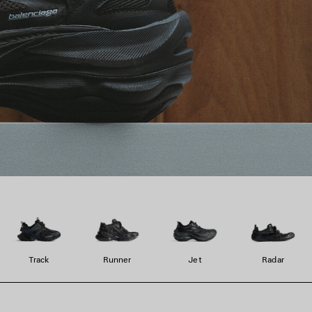
Track
Runner
Jet
Radar