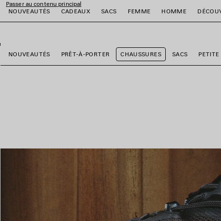
Passer au contenu principal
NOUVEAUTÉS
CADEAUX
SACS
FEMME
HOMME
DÉCOU
fermer la bannière
er
er
er
er
er
er
NOUVEAUTÉS
PRÊT-À-PORTER
CHAUSSURES
SACS
PETITE