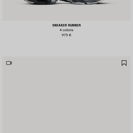
SNEAKER RUNNER
4 coloris
975 €
JOUTER
A
UX
A
AVORIS
F