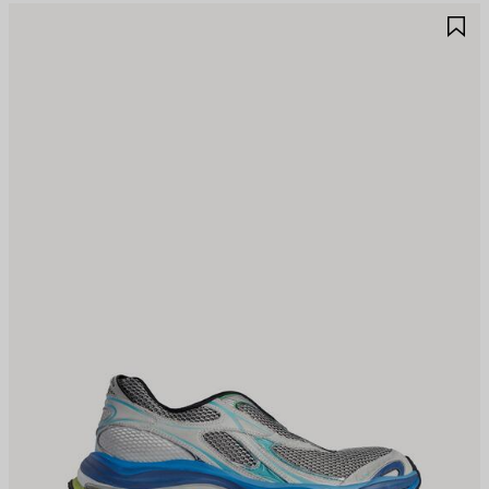
JOUTER
A
UX
A
AVORIS
F