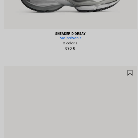
SNEAKER D’ORSAY
Me prévenir
3 coloris
890 €
A
A
F