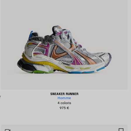
SNEAKER RUNNER
r
Homme
4 coloris
975 €
JOUTER
AJ