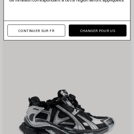
UX
A
AVORIS
F
CONTINUER SUR FR
CHANGER POUR US