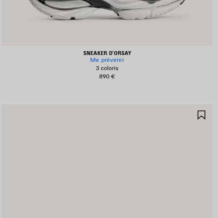
SNEAKER D’ORSAY
Me prévenir
3 coloris
890 €
JOUTER
AJ
UX
AU
AVORIS
FA