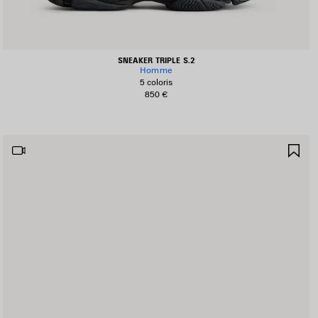
SNEAKER TRIPLE S.2
Homme
5 coloris
850 €
JOUTER
AJ
UX
AU
AVORIS
FA