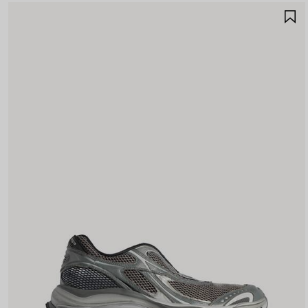
A
A
F