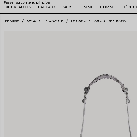
Passer au contenu principal
NOUVEAUTÉS
CADEAUX
SACS
FEMME
HOMME
DÉCOU
fermer la bannière
FEMME
SACS
LE CAGOLE
LE CAGOLE - SHOULDER BAGS
er
er
er
er
er
er