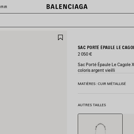
VRIR
AJOUTER
AUX
FAVORIS
SAC PORTÉ ÉPAULE LE CAGO
2 050 €
Sac Porté Épaule Le Cagole XS
coloris argent vieilli
COULEURS
MATIÈRES : CUIR MÉTALLISÉ
:
ARGENT
Argent
AUTRES TAILLES