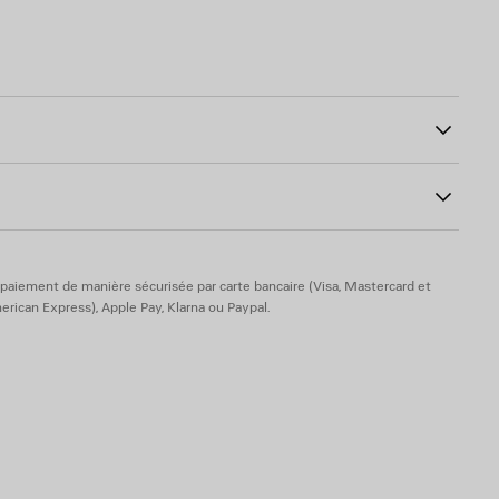
 pour l'épaule
noué en cuir
3
i
 de cœur
 débossé sur le miroir
paiement de manière sécurisée par carte bancaire (Visa, Mastercard et
rican Express), Apple Pay, Klarna ou Paypal.