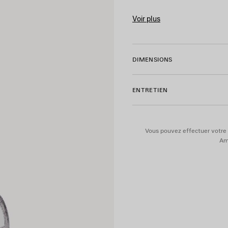
• Bandoulière ajustable
• Empiècement en cuir tressé
Voir plus
• Fermeture zippée avec lien 
Product ID:
6713090GT3Y810
• Finitions coloris argent vieill
• 1 miroir amovible en forme
• Logo Balenciaga ton sur ton
DIMENSIONS
• Doublure en toile de coton
• Fabriqué en Italie
ENTRETIEN
Matière : cuir d’agneau
Vous pouvez effectuer votre 
Ame