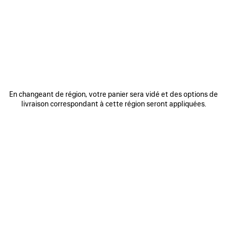
REJOINDRE BALENCIAGA
Adresse email
*
*
requis
S'INSCRIRE
En changeant de région, votre panier sera vidé et des options de
livraison correspondant à cette région seront appliquées.
En vous inscrivant ci-dessous, vous acceptez de rester en contact avec
Balenciaga. Nous utiliserons vos informations personnelles pour vous
fournir des mises à jour personnalisées concernant nos dernières
collections, initiatives, événements, produits et services. Pour en savoir
plus sur nos pratiques en matière de gestion de vos données
personnelles et sur vos droits, veuillez consulter notre
politique de
confidentialité
.