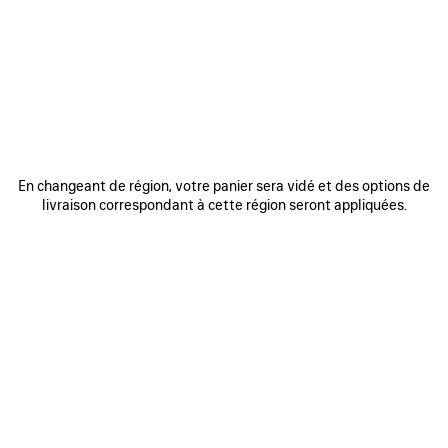
REJOINDRE BALENCIAGA
Adresse email
*
*
requis
S'INSCRIRE
En changeant de région, votre panier sera vidé et des options de
livraison correspondant à cette région seront appliquées.
En vous inscrivant ci-dessous, vous acceptez de rester en contact avec
Balenciaga. Nous utiliserons vos informations personnelles pour vous
fournir des mises à jour personnalisées concernant nos dernières
collections, initiatives, événements, produits et services. Pour en savoir
plus sur nos pratiques en matière de gestion de vos données
personnelles et sur vos droits, veuillez consulter notre
politique de
confidentialité
.