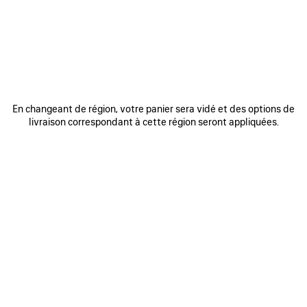
sous le n°775 668 122, dont le siège social se situe 16-18, rue
Vaneau 75007 Paris.
Identifiants uniques REP (article L541-10-13 du Code de
l’environnement)
IDU filière Emballages ménagers et papiers graphiques :
FR217468_01QTMR
IDU filière Textiles, linge et chaussures : FR406784_11BMIW
IDU filière Elements d'ameublement : FR400021_10IZSY
En changeant de région, votre panier sera vidé et des options de
IDU filière Articles de Sport et de Loisirs: FR217468_13QGTT
livraison correspondant à cette région seront appliquées.
Le Directeur de la publication du Site est M. Gianfranco
Gianangeli.
Le Site est hebergé par la société Salesforce.com EMEA Private
Limited Company (Ltd) (Village 9, Floor 26 Salesforce Tower; 110
Bishopsgate, Londres, UK EC2N 4AY – +44(0)203 1477600).
Vous pouvez nous contacter par les moyens suivants:
- Par téléphone au +44 20 33 18 60 32
- Par email à
clientservice.fr.emea@balenciaga.com
NEWSLETTER