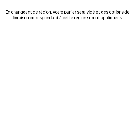
En changeant de région, votre panier sera vidé et des options de
livraison correspondant à cette région seront appliquées.
0
1
0
1
2
CHAUSSETTES WET BRUSH
CASQUETTE LOGO
Me prévenir
490 €
2 coloris
120 €
AJOUTER
AUX
FAVORIS