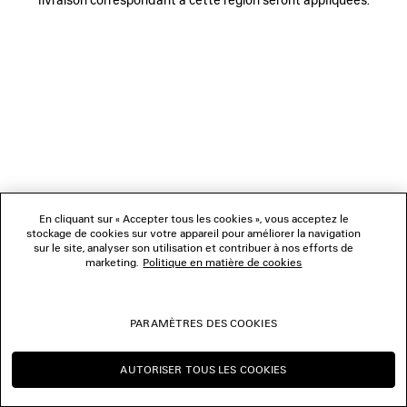
NOUS SUIVRE
BOUTIQUES
NOUS CONTACTER
© 2026 Balenciaga
Les photographies pourraient avoir été retouchées.
En cliquant sur « Accepter tous les cookies », vous acceptez le
stockage de cookies sur votre appareil pour améliorer la navigation
sur le site, analyser son utilisation et contribuer à nos efforts de
marketing.
Politique en matière de cookies
PARAMÈTRES DES COOKIES
AUTORISER TOUS LES COOKIES
CONTINUER SUR BE
CHANGER POUR US