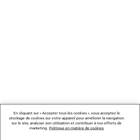
SAC LE CITY MOYEN
LUNETTES DE SOLEIL NAN
3 coloris
2 coloris
2 490 €
385 €
NEWSLETTER
SERVICE CLIENT
L'ENTREPRISE
NOUS SUIVRE
BOUTIQUES
En cliquant sur « Accepter tous les cookies », vous acceptez le
stockage de cookies sur votre appareil pour améliorer la navigation
sur le site, analyser son utilisation et contribuer à nos efforts de
marketing.
Politique en matière de cookies
NOUS CONTACTER