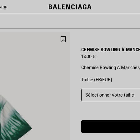
VRIR
AJOUTER
AUX
FAVORIS
CHEMISE BOWLING À MANCH
1 400 €
Chemise Bowling À Manches C
Taille: (FR/EUR)
COULEURS
:
VERT/BLANC
Sélectionner votre taille
Vert/Blanc
Date
estimée
de
livraison:
09/08/2026