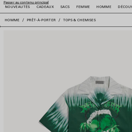
Passer au contenu principal
NOUVEAUTÉS
CADEAUX
SACS
FEMME
HOMME
DÉCOU
fermer la bannière
HOMME
PRÊT-À-PORTER
TOPS & CHEMISES
er
er
er
er
er
er