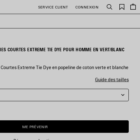
Favori
SERVICE CLIENT
CONNEXION
Rechercher
ES COURTES EXTREME TIE DYE POUR HOMME EN VERT/BLANC
ourtes Extreme Tie Dye en popeline de coton verte et blanche
Guide des tailles
ME PRÉVENIR
ME
SÉLECTIONNER
PRÉVENIR
UNE
TAILLE