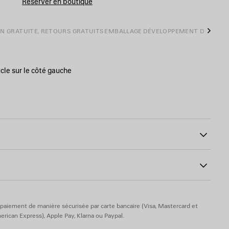
Réserver en boutique
ON GRATUITE, RETOURS GRATUITS
EMBALLAGE
DÉVELOPPEMENT DURABL
Suiva
cle sur le côté gauche
 nacre à l’avant
48
rimé à l’avant, à l’arrière et sur les manches
ton
paiement de manière sécurisée par carte bancaire (Visa, Mastercard et
rican Express), Apple Pay, Klarna ou Paypal.