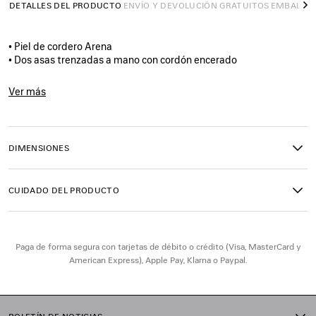
DETALLES DEL PRODUCTO
ENVÍO Y DEVOLUCIÓN GRATUITOS
EMBALAJ
S
• Piel de cordero Arena
• Dos asas trenzadas a mano con cordón encerado
• Correa ajustable y extraíble con hombrera
• Elemento de latón
Ver más
• Doble cremallera lateral con extremos largos y tirador de piel
Product ID:
8657632ACFH4751
anudado
• Bolsillo delantero con cremallera con tirador de piel anudado
• 1 bolsillo interior con cremallera
DIMENSIONES
• 1 espejo extraíble
• Logotipo Balenciaga tono sobre tono repujado en el espejo
• Forro de lona de algodón
CUIDADO DEL PRODUCTO
• Fabricado en Italia
Material: piel de cordero, algodón, plexiglás
Paga de forma segura con tarjetas de débito o crédito (Visa, MasterCard y
American Express), Apple Pay, Klarna o Paypal.