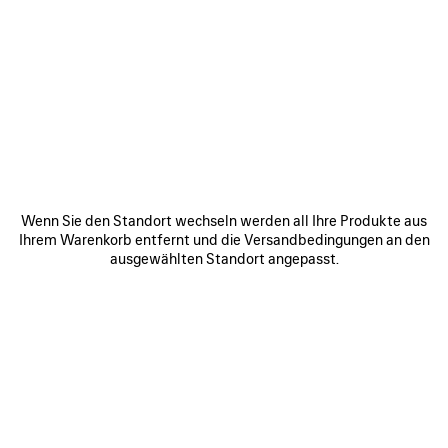
ARTIKEL
ARTIKEL
SPEICHERN
SPEICHE
Wenn Sie den Standort wechseln werden all Ihre Produkte aus
Ihrem Warenkorb entfernt und die Versandbedingungen an den
ausgewählten Standort angepasst.
LE 7 BOWLINGTASCHE
LE CITY TASCHE MITTEL
RO
MITTELGROSS
2 490 €
3 200 €
ZU UNSEREN SERVICES