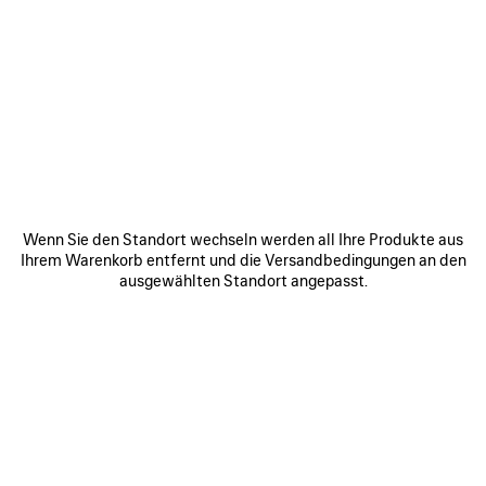
ARTIKEL
ARTIKEL
SPEICHERN
SPEICHE
Wenn Sie den Standort wechseln werden all Ihre Produkte aus
Ihrem Warenkorb entfernt und die Versandbedingungen an den
ausgewählten Standort angepasst.
RODEO HANDTASCHE
LE CITY TASCHE MINI
RO
MITTELGROSS
1 750 €
3 800 €
ZU UNSEREN SERVICES