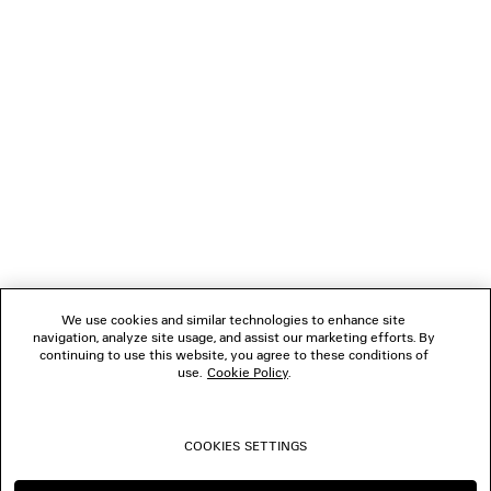
GESCHENKE
VERBINDEN
KUNDENDIENSTE
DAS UNTERNEHMEN
We use cookies and similar technologies to enhance site
navigation, analyze site usage, and assist our marketing efforts. By
FOLGEN SIE UNS
continuing to use this website, you agree to these conditions of
use.
Cookie Policy
.
BOUTIQUEN
COOKIES SETTINGS
KONTAKTIEREN SIE UNS