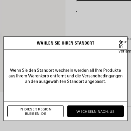
PRODUKTDETAILS
KOSTENLOS
Pop-
WÄHLEN SIE IHREN STANDORT
In
verlas
• Vintage-Jersey
• Large Fit
• Rundhalsausschnitt
Wenn Sie den Standort wechseln werden all Ihre Produkte
• Kurze Ärmel
Mehr anzeigen
aus Ihrem Warenkorb entfernt und die Versandbedingungen
• Political Campaign Artwork
an den ausgewählten Standort angepasst.
Product ID:
641675TKVJ1107
• Hergestellt in Portugal
• Kalte Maschinenwäsche
GRÖSSE UND PASSFORM
Hauptmaterial: 100% Baumw
IN DIESER REGION
WECHSELN NACH: US
BLEIBEN: DE
PFLEGEHINWEIS