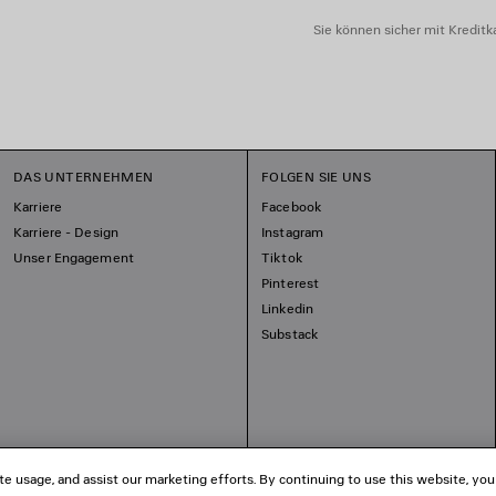
Sie können sicher mit Kreditka
DAS UNTERNEHMEN
FOLGEN SIE UNS
Karriere
Facebook
Karriere - Design
Instagram
Unser Engagement
Tiktok
Pinterest
Linkedin
Substack
te usage, and assist our marketing efforts. By continuing to use this website, you