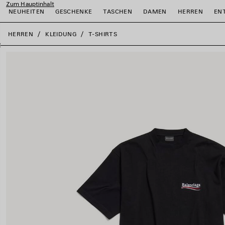
Zum Hauptinhalt
NEUHEITEN
GESCHENKE
TASCHEN
DAMEN
HERREN
EN
close the banner
HERREN
KLEIDUNG
T-SHIRTS
ießen
ießen
ießen
ießen
ießen
ießen