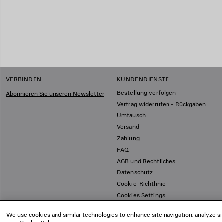
VERBINDEN
KUNDENDIENSTE
Bestellung verfolgen
Abonnieren Sie unseren Newsletter
Vertrag widerrufen - Rückgaben
Umtausch
Versand
Zahlung
FAQ
AGB und Rechtliches
Datenschutz
Cookie-Richtlinie
Cookies Settings
Übersichtsplan
We use cookies and similar technologies to enhance site navigation, analyze si