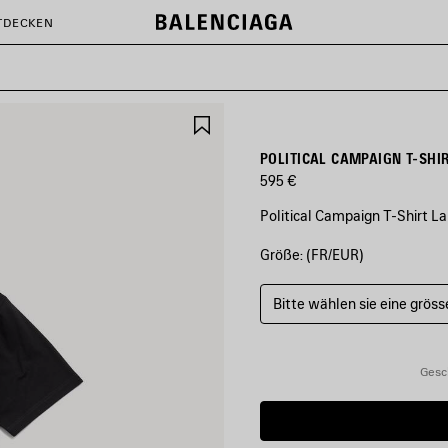
TDECKEN
ARTIKEL
SPEICHERN
POLITICAL CAMPAIGN T-SHI
595 €
Political Campaign T-Shirt 
Größe: (FR/EUR)
FARBEN
:
SCHWARZ
Bitte wählen sie eine gröss
Schwarz
Gesc