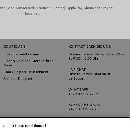
rte (Visa, Mastercard, American Express), Apple Pay, Klarna oder Paypal
bezahlen.
BOUTIQUEN
KONTAKTIEREN SIE UNS
Einen Termin buchen
Unsere Berater stehen Ihnen Mo-
Sa 9:30 - 19:00 Uhr
Finden Sie einen Store in Ihrer
Nähe
LIVE CHAT
Land / Region: Deutschland
Unsere Berater sind nicht
verfügbar
Sprache: Deutsch
WHATSAPP
+49 30 31 19 22 23
RUFEN SIE UNS AN
+49 30 31 19 22 23
SCHREIBEN SIE UNS EINE EMAIL
 agree to these conditions of