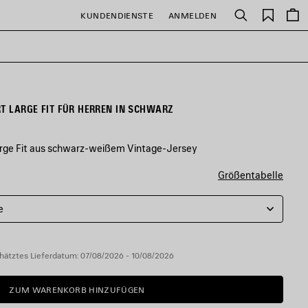
Gespei
KUNDENDIENSTE
ANMELDEN
Suchen
Artikel
RT LARGE FIT FÜR HERREN IN SCHWARZ
Large Fit aus schwarz-weißem Vintage-Jersey
Größentabelle
e
hätztes Lieferdatum: 07/08/2026 - 10/08/2026
ZUM WARENKORB HINZUFÜGEN
ZUM
BITTE
WARENKORB
WÄHLEN