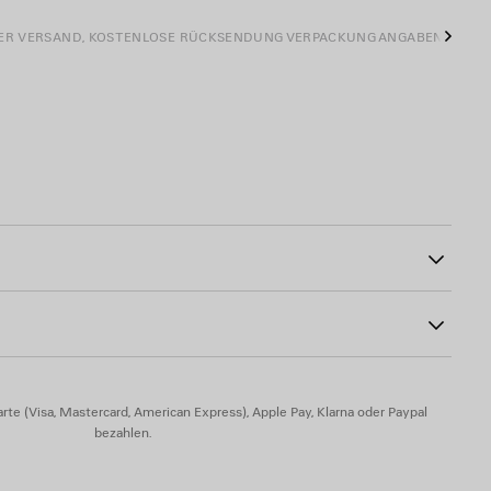
ER VERSAND, KOSTENLOSE RÜCKSENDUNG
VERPACKUNG
ANGABEN ZU PR
Weit
27
, bleifrei und hypoallergen
rte (Visa, Mastercard, American Express), Apple Pay, Klarna oder Paypal
bezahlen.