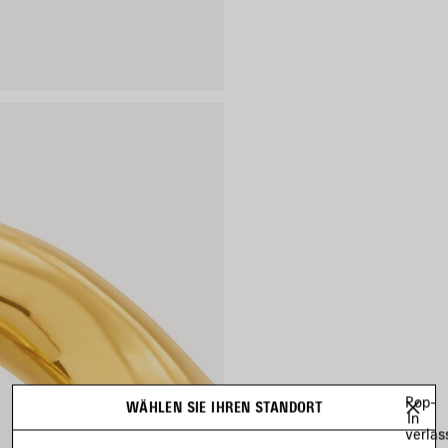
Pop-
WÄHLEN SIE IHREN STANDORT
In
verlas