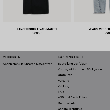
LANGER DOUBLEFACE-MANTEL
JEANS MIT GE
3 800 €
990
VERBINDEN
KUNDENDIENSTE
Bestellung verfolgen
Abonnieren Sie unseren Newsletter
Vertrag widerrufen - Rückgaben
Umtausch
Versand
Zahlung
FAQ
AGB und Rechtliches
Datenschutz
Cookie-Richtlinie