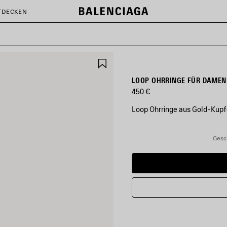
TDECKEN
ARTIKEL
SPEICHERN
LOOP OHRRINGE FÜR DAMEN
450 €
Loop Ohrringe aus Gold-Kupf
FARBEN
:
Gesc
GOLD
Gold