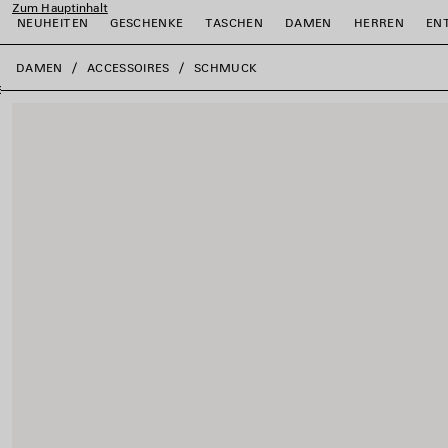
Zum Hauptinhalt
NEUHEITEN
GESCHENKE
TASCHEN
DAMEN
HERREN
EN
close the banner
DAMEN
ACCESSOIRES
SCHMUCK
ießen
ießen
ießen
ießen
ießen
ießen