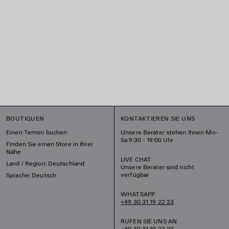
BOUTIQUEN
KONTAKTIEREN SIE UNS
Einen Termin buchen
Unsere Berater stehen Ihnen Mo-
Sa 9:30 - 19:00 Uhr
Finden Sie einen Store in Ihrer
Nähe
LIVE CHAT
Land / Region: Deutschland
Unsere Berater sind nicht
verfügbar
Sprache: Deutsch
WHATSAPP
+49 30 31 19 22 23
RUFEN SIE UNS AN
+49 30 31 19 22 23