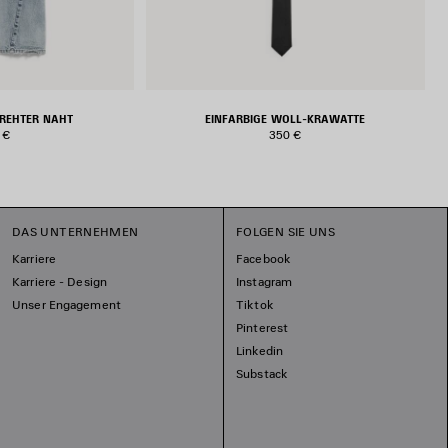
DREHTER NAHT
EINFARBIGE WOLL-KRAWATTE
 €
350 €
DAS UNTERNEHMEN
FOLGEN SIE UNS
Karriere
Facebook
Karriere - Design
Instagram
Unser Engagement
Tiktok
Pinterest
Linkedin
Substack