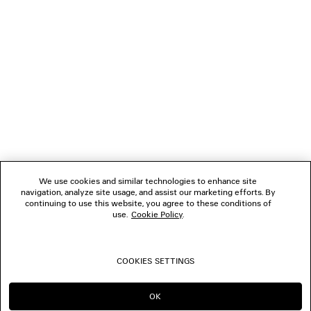
Rückerstattungen erfolgen an den ursprünglichen Käufer mit der
ursprünglich gewählten Zahlungsmethode sowie in der
Kaufwährung, außer in Fällen der Zahlung per Nachnahme, in
welchen die Rückerstattung per Banküberweisung erfolgt.
VERBINDEN
KUNDENDIENSTE
DAS UNTERNEHMEN
We use cookies and similar technologies to enhance site
navigation, analyze site usage, and assist our marketing efforts. By
FOLGEN SIE UNS
continuing to use this website, you agree to these conditions of
use.
Cookie Policy
.
BOUTIQUEN
COOKIES SETTINGS
KONTAKTIEREN SIE UNS
OK
IN DIESER REGION BLEIBEN:
WECHSELN NACH: US
DE