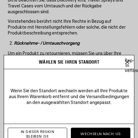
Travel Cases vom Umtausch und der Rückgabe
ausgeschlossen sind.
Vorstehendes berührt nicht Ihre Rechte in Bezug auf
Produkte mit Herstellungsfehlern oder solche, die nicht der
Produktbeschreibung entsprechen.
Rücknahme- / Umtauschvorgang
Um ein Produkt zu retournieren, müssen Sie uns über Ihre
Rückgabe- bzw. Umtauschabsicht in Kenntnis setzen. Dies
Pop-
WÄHLEN SIE IHREN STANDORT
kann wie folgt geschehen:
In
verlas
Verbinden Sie sich mit
https://www.balenciaga.com
,
loggen Sie sich in Ihr Benutzerkonto ein, gehen Sie zu Ihrer
Bestellhistorie und vervollständigen Sie das Online-
Wenn Sie den Standort wechseln werden all Ihre Produkte
Retourenformular durch Auswahl des/der Produkts/e,
aus Ihrem Warenkorb entfernt und die Versandbedingungen
das/die Sie zurückgeben möchten und geben Sie die
an den ausgewählten Standort angepasst.
Menge sowie den Rückgabegrund an;
oder
kontaktieren Sie den Kundenservice telefonisch unter +49
30 31 19 22 23 oder senden Sie eine E-Mail an
IN DIESER REGION
WECHSELN NACH: US
clientservice.de@balenciaga.com
.
BLEIBEN: DE