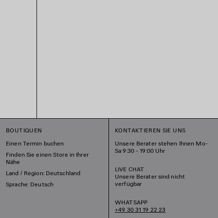
BOUTIQUEN
KONTAKTIEREN SIE UNS
Einen Termin buchen
Unsere Berater stehen Ihnen Mo-
Sa 9:30 - 19:00 Uhr
Finden Sie einen Store in Ihrer
Nähe
LIVE CHAT
Land / Region: Deutschland
Unsere Berater sind nicht
verfügbar
Sprache: Deutsch
WHATSAPP
+49 30 31 19 22 23