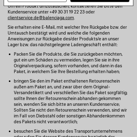
Um ein Produkt umzutauschen, kontaktieren Sie bitte den
Kundenservice unter +49 30 31 19 22 23 oder
clientservice.de@balenciaga.com
.
Sie erhalten eine E-Mail, mit welcher Ihre Rückgabe bzw. der
Umtausch bestätigt wird und welche die folgenden
Anweisungen zur Rückgabe des/der Produkts/e an unser
Lager bzw. das nächstgelegene Ladengeschäft enthält:
Packen Sie die Produkte, die Sie zurückgeben möchten,
gut ein um Schäden zu vermeiden, legen Sie sie in ihre
Originalverpackung, sofern vorhanden, und dann in das
Paket, in welchem Sie Ihre Bestellung erhalten haben;
bringen Sie den im Paket enthaltenen Retourenschein
außen am Paket an, und zwar über dem Original-
Versandetikett und verschließen Sie das Paket sorgfältig;
sollte Ihnen der Retourenschein abhanden gekommen
sein, wenden Sie sich bitte an unseren Kundenservice;
Sollten Sie nicht den Retourenschein verwenden, sind wir
im Fall von Diebstahl oder sonstigen Abhandenkommen
des Pakets nicht verantwortlich;
besuchen Sie die Website des Transportunternehmens
oder rufen Sie dessen Kundenservice bezüglich der