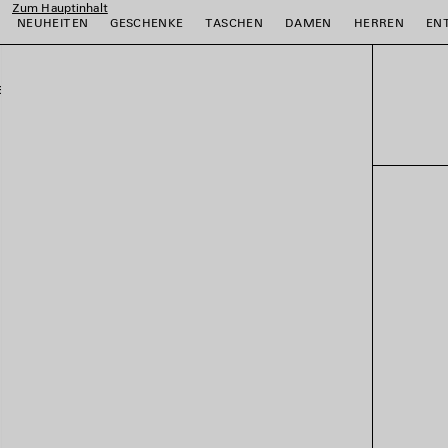
Zum Hauptinhalt
NEUHEITEN
GESCHENKE
TASCHEN
DAMEN
HERREN
EN
ießen
ießen
ießen
ießen
ießen
ießen