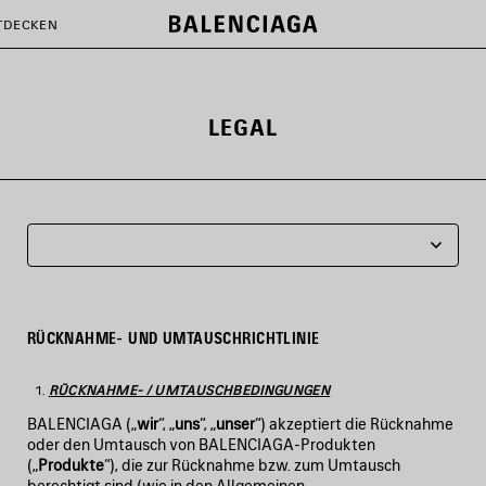
TDECKEN
LEGAL
RÜCKNAHME- UND UMTAUSCHRICHTLINIE
RÜCKNAHME- / UMTAUSCHBEDINGUNGEN
BALENCIAGA („
wir
“, „
uns
“, „
unser
“) akzeptiert die Rücknahme
oder den Umtausch von BALENCIAGA-Produkten
(„
Produkte
“), die zur Rücknahme bzw. zum Umtausch
berechtigt sind (wie in den Allgemeinen