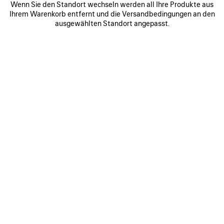
Wenn Sie den Standort wechseln werden all Ihre Produkte aus
0
1
2
0
1
2
Ihrem Warenkorb entfernt und die Versandbedingungen an den
BODIES TRAININGSJACKE
SQUEEZE DENIM‑MOTORRADJACKE
ausgewählten Standort angepasst.
2 900 €
2 Farben
1 800 €
ARTIKEL
SPEICHERN
0
1
2
0
1
2
SOCCER TRAININGSJACKE
KURZMANTEL MIT KAPUZE
4 900 €
3 Farben