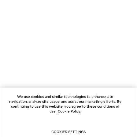
LÄDT...
1
2
VERBINDEN
3
4
5
KUNDENDIENSTE
DAS UNTERNEHMEN
We use cookies and similar technologies to enhance site
navigation, analyze site usage, and assist our marketing efforts. By
FOLGEN SIE UNS
continuing to use this website, you agree to these conditions of
use.
Cookie Policy
.
BOUTIQUEN
COOKIES SETTINGS