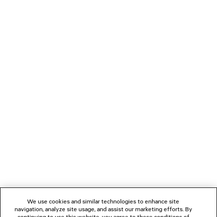
The 3D Pump, an innovation in durability, represents a
wearable product that is full y 3D printed. The Flip Shoe is a
flat flip flop that is worn by folding one section forward and
attaching it between the toes.
Alien shaped anatomic sunglasses shield the face in
extreme proportions while the Fluffy Cat style is covered in
sustainable faux fur.
VERBINDEN
KUNDENDIENSTE
DAS UNTERNEHMEN
We use cookies and similar technologies to enhance site
navigation, analyze site usage, and assist our marketing efforts. By
FOLGEN SIE UNS
continuing to use this website, you agree to these conditions of