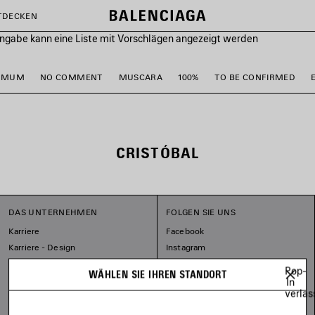
TDECKEN
ingabe kann eine Liste mit Vorschlägen angezeigt werden
FUMUM
NO COMMENT
MUSCARA
100%
TO BE CONFIRMED
CRISTÓBAL
DAS UNTERNEHMEN
FOLGEN SIE UNS
Karriere
Facebook
Karriere - Design
Instagram
Unser Engagement
Tiktok
Pop-
WÄHLEN SIE IHREN STANDORT
Pinterest
In
verlas
Linkedin
Substack