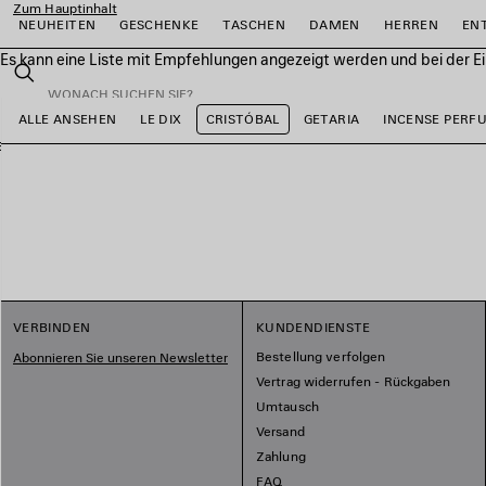
Zum Hauptinhalt
NEUHEITEN
GESCHENKE
TASCHEN
DAMEN
HERREN
EN
Es kann eine Liste mit Empfehlungen angezeigt werden und bei der E
close the banner
Suchen
ALLE ANSEHEN
LE DIX
CRISTÓBAL
GETARIA
INCENSE PER
ießen
ießen
ießen
ießen
ießen
ießen
VERBINDEN
KUNDENDIENSTE
Bestellung verfolgen
Abonnieren Sie unseren Newsletter
Vertrag widerrufen - Rückgaben
Umtausch
Versand
Zahlung
FAQ