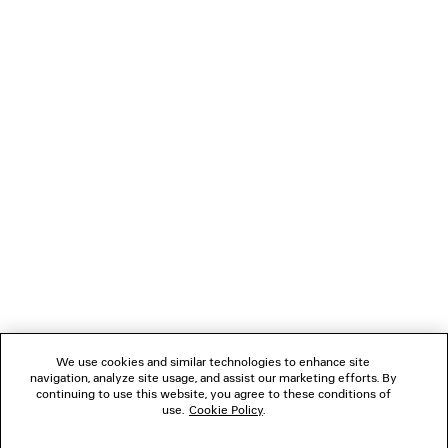
LÄDT...
1
2
VERBINDEN
3
4
5
KUNDENDIENSTE
6
7
8
DAS UNTERNEHMEN
We use cookies and similar technologies to enhance site
navigation, analyze site usage, and assist our marketing efforts. By
FOLGEN SIE UNS
continuing to use this website, you agree to these conditions of
use.
Cookie Policy
.
BOUTIQUEN