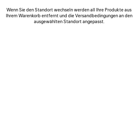
Wenn Sie den Standort wechseln werden all Ihre Produkte aus
Ihrem Warenkorb entfernt und die Versandbedingungen an den
0
1
2
0
1
2
ausgewählten Standort angepasst.
RODEO HANDTASCHE KLEIN
RODEO HANDTASCHE KLEIN
Personalisierung
3 050 €
3 Farben
2 950 €
ARTIKEL
SPEICHERN
0
1
2
0
1
2