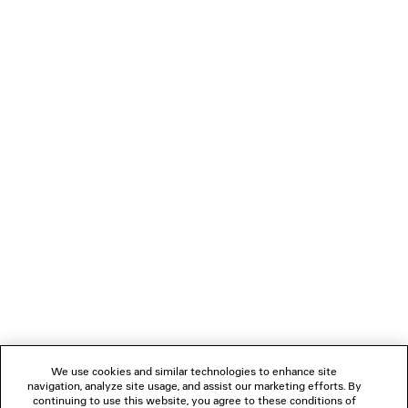
GESCHWUNGENE CROP-JACKE
JEANS MIT GEDREH
1 300 €
990 €
VERBINDEN
KUNDENDIENSTE
DAS UNTERNEHMEN
FOLGEN SIE UNS
We use cookies and similar technologies to enhance site
BOUTIQUEN
navigation, analyze site usage, and assist our marketing efforts. By
continuing to use this website, you agree to these conditions of