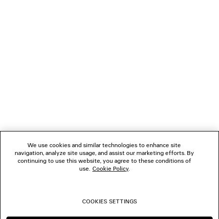
LÄDT...
1
2
VERBINDEN
3
4
5
KUNDENDIENSTE
6
7
8
DAS UNTERNEHMEN
9
10
We use cookies and similar technologies to enhance site
11
navigation, analyze site usage, and assist our marketing efforts. By
FOLGEN SIE UNS
12
continuing to use this website, you agree to these conditions of
13
use.
Cookie Policy
.
14
BOUTIQUEN
15
16
COOKIES SETTINGS
KONTAKTIEREN SIE UNS