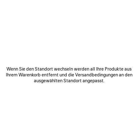
0
1
2
0
1
LE CITY RUCKSACK MINI
LE CITY RUCKSACK MINI
3 Farben
3 Farben
1 990 €
1 990 €
ARTIKEL
SPEICHERN
Wenn Sie den Standort wechseln werden all Ihre Produkte aus
Ihrem Warenkorb entfernt und die Versandbedingungen an den
ausgewählten Standort angepasst.
0
1
2
0
1