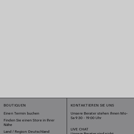
BOUTIQUEN
KONTAKTIEREN SIE UNS
Einen Termin buchen
Unsere Berater stehen Ihnen Mo-
Sa 9:30 - 19:00 Uhr
Finden Sie einen Store in Ihrer
Nähe
LIVE CHAT
Land / Region: Deutschland
Unsere Berater sind nicht