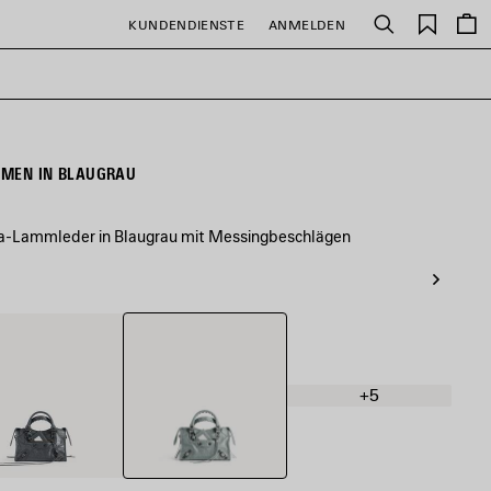
Gespei
KUNDENDIENSTE
ANMELDEN
Suchen
Artikel
DAMEN IN BLAUGRAU
na-Lammleder in Blaugrau mit Messingbeschlägen
Blaugrau
nstein
+5