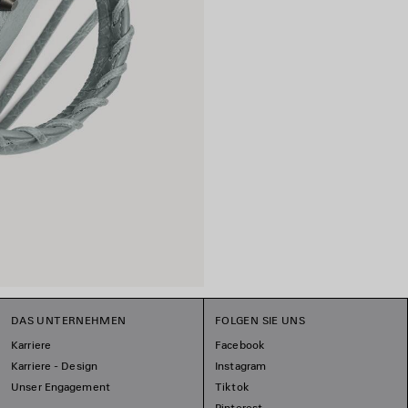
DAS UNTERNEHMEN
FOLGEN SIE UNS
Karriere
Facebook
Karriere - Design
Instagram
Unser Engagement
Tiktok
Pinterest