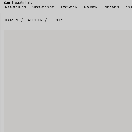
Zum Hauptinhalt
NEUHEITEN
GESCHENKE
TASCHEN
DAMEN
HERREN
EN
close the banner
DAMEN
TASCHEN
LE CITY
ießen
ießen
ießen
ießen
ießen
ießen