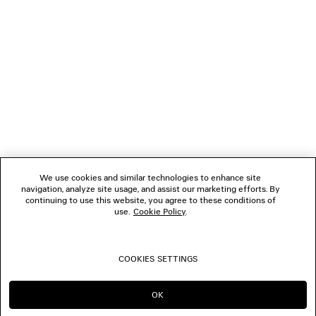
1
2
VERBINDEN
3
4
5
KUNDENDIENSTE
6
7
8
DAS UNTERNEHMEN
9
10
We use cookies and similar technologies to enhance site
11
navigation, analyze site usage, and assist our marketing efforts. By
FOLGEN SIE UNS
12
continuing to use this website, you agree to these conditions of
use.
Cookie Policy
.
BOUTIQUEN
COOKIES SETTINGS
KONTAKTIEREN SIE UNS
OK
IN DIESER REGION BLEIBEN:
WECHSELN NACH: US
DE
© 2026 Balenciaga