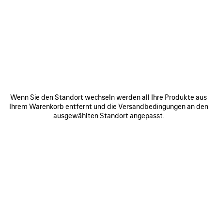
0
1
2
0
1
2
RUNNER SNEAKER
RUNNER IRIDESCENT SNEAKER
Herren
990 €
975 €
ARTIKEL
SPEICHERN
Wenn Sie den Standort wechseln werden all Ihre Produkte aus
Ihrem Warenkorb entfernt und die Versandbedingungen an den
ausgewählten Standort angepasst.
0
1
2
0
1
2
RUNNER SNEAKER
RUNNER SNEAKER
Herren
Damen