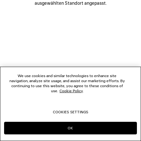
ausgewählten Standort angepasst.
FOLGEN SIE UNS
BOUTIQUEN
KONTAKTIEREN SIE UNS
© 2026 Balenciaga
We use cookies and similar technologies to enhance site
navigation, analyze site usage, and assist our marketing efforts. By
continuing to use this website, you agree to these conditions of
use.
Cookie Policy
.
COOKIES SETTINGS
OK
IN DIESER REGION BLEIBEN:
WECHSELN NACH: US
CH