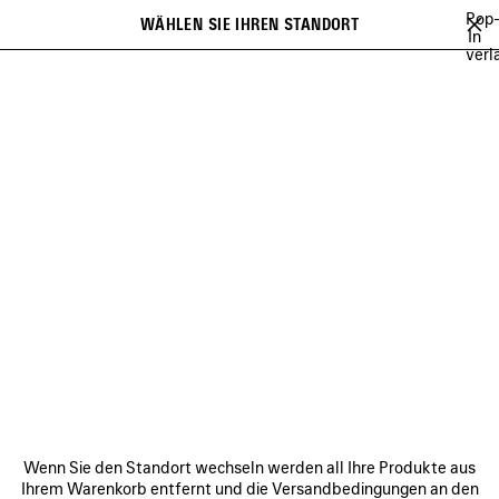
Zum Hauptinhalt
Pop
WÄHLEN SIE IHREN STANDORT
Gespei
In
verl
Artikel
Es kann eine Liste mit Empfehlungen angezeigt werden und bei der
close the banner
Eingabe kann eine Liste mit Vorschlägen angezeigt werden
Suchen
BALENCIAGA SNEAKER CAMPAIGN
BALENCIAGA'S COMMUNITY
H
Vorherige
Wei
BALENCIAGA'S COMMUNITY
VERBINDEN
KUNDENDIENSTE
Wenn Sie den Standort wechseln werden all Ihre Produkte aus
DAS UNTERNEHMEN
Ihrem Warenkorb entfernt und die Versandbedingungen an den