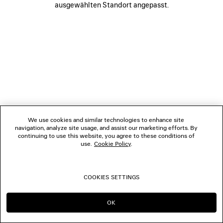
ausgewählten Standort angepasst.
FOLGEN SIE UNS
BOUTIQUEN
KONTAKTIEREN SIE UNS
© 2026 Balenciaga
We use cookies and similar technologies to enhance site
navigation, analyze site usage, and assist our marketing efforts. By
continuing to use this website, you agree to these conditions of
use.
Cookie Policy
.
COOKIES SETTINGS
OK
IN DIESER REGION BLEIBEN:
WECHSELN NACH: US
CH