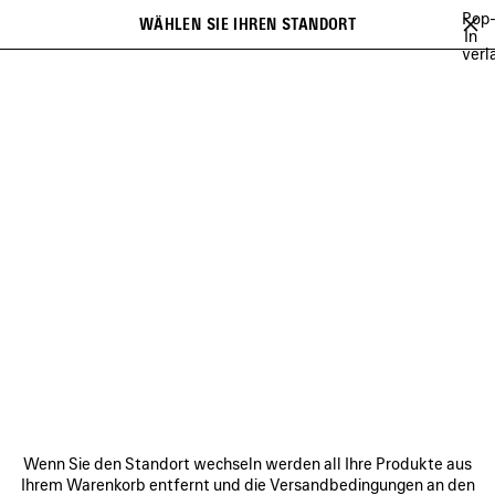
Zum Hauptinhalt
Pop
WÄHLEN SIE IHREN STANDORT
Gespei
In
verl
Artikel
Es kann eine Liste mit Empfehlungen angezeigt werden und bei der
close the banner
Eingabe kann eine Liste mit Vorschlägen angezeigt werden
Suchen
MEHR ERFAHREN
PLAYLISTS VON BALENCIAGA
LEE SORA
Y
Wei
PLAYLISTS VON BALENCIAGA
VERBINDEN
KUNDENDIENSTE
Wenn Sie den Standort wechseln werden all Ihre Produkte aus
DAS UNTERNEHMEN
Ihrem Warenkorb entfernt und die Versandbedingungen an den