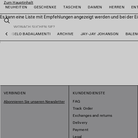
Zum Hauptinhalt
NEUHEITEN
GESCHENKE
TASCHEN
DAMEN
HERREN
EN
Es kann eine Liste mit Empfehlungen angezeigt werden und bei der E
close the banner
Suchen
ANGELO BADALAMENTI
ARCHIVE
JAY-JAY JOHANSON
BALEN
Vorherige
ießen
ießen
ießen
ießen
ießen
ießen
VERBINDEN
KUNDENDIENSTE
FAQ
Abonnieren Sie unseren Newsletter
Track Order
Exchanges and returns
Delivery
Payment
Legal