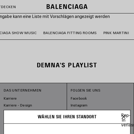
TDECKEN
ingabe kann eine Liste mit Vorschlägen angezeigt werden
CIAGA SHOW MUSIC
BALENCIAGA FITTING ROOMS
PINK MARTINI
DEMNA'S PLAYLIST
DAS UNTERNEHMEN
FOLGEN SIE UNS
Karriere
Facebook
Karriere - Design
Instagram
Unser Engagement
Tiktok
Pop-
WÄHLEN SIE IHREN STANDORT
Pinterest
In
verlas
Linkedin
Substack