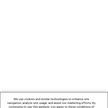
CAPE-TOP
BALENCIAGA | MANO
SLINGBAC
1 690 CHF
4 Farben
1 090 CH
VERBINDEN
KUNDENDIENSTE
DAS UNTERNEHMEN
FOLGEN SIE UNS
We use cookies and similar technologies to enhance site
BOUTIQUEN
navigation, analyze site usage, and assist our marketing efforts. By
continuing to use this website, you agree to these conditions of