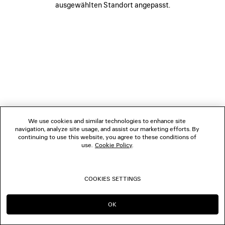
ausgewählten Standort angepasst.
FOLGEN SIE UNS
BOUTIQUEN
KONTAKTIEREN SIE UNS
© 2026 Balenciaga
We use cookies and similar technologies to enhance site
navigation, analyze site usage, and assist our marketing efforts. By
continuing to use this website, you agree to these conditions of
use.
Cookie Policy
.
COOKIES SETTINGS
OK
IN DIESER REGION BLEIBEN:
WECHSELN NACH: US
CH