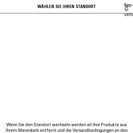
Zum Hauptinhalt
Pop
WÄHLEN SIE IHREN STANDORT
Gespei
In
verl
Artikel
Es kann eine Liste mit Empfehlungen angezeigt werden und bei der
close the banner
Eingabe kann eine Liste mit Vorschlägen angezeigt werden
Suchen
NEUHEITEN FÜR DAMEN
NEUHEITEN FÜR HERREN
NEUE TASCH
Wei
NEUHEITEN FÜR DAMEN
VERBINDEN
KUNDENDIENSTE
Wenn Sie den Standort wechseln werden all Ihre Produkte aus
DAS UNTERNEHMEN
Ihrem Warenkorb entfernt und die Versandbedingungen an den