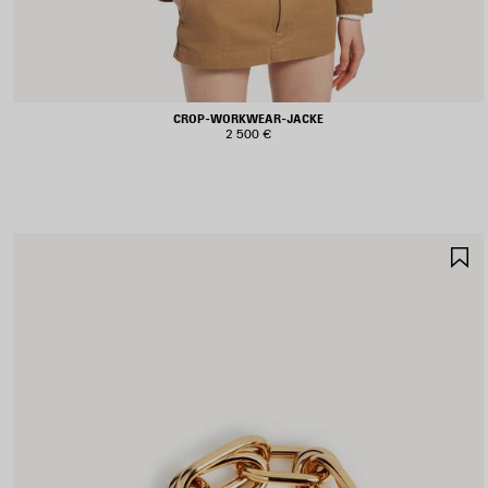
CROP-WORKWEAR-JACKE
2 500 €
A
S