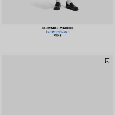
BAUMWOLL‑MINIROCK
Benachrichtigen
950 €
RTIKEL
A
PEICHERN
S