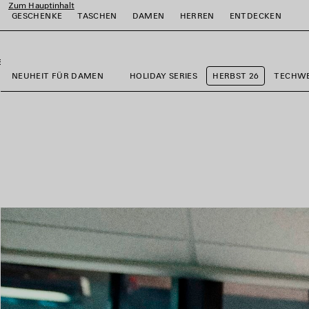
Zum Hauptinhalt
GESCHENKE
TASCHEN
DAMEN
HERREN
ENTDECKEN
close the banner
ießen
ießen
ießen
ießen
ießen
NEUHEIT FÜR DAMEN
HOLIDAY SERIES
HERBST 26
TECHW