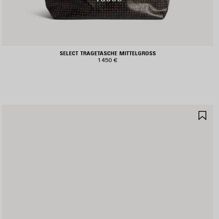
SELECT TRAGETASCHE MITTELGROSS
1 450 €
RTIKEL
AR
PEICHERN
SP