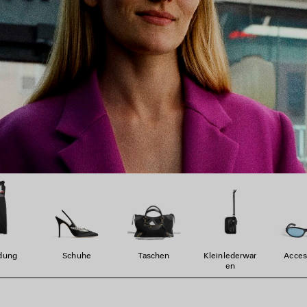
dung
Schuhe
Taschen
Kleinlederwar
Acces
En