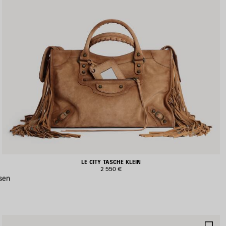
LE CITY TASCHE KLEIN
2 550 €
sen
RTIKEL
AR