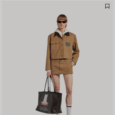
RTIKEL
A
PEICHERN
S