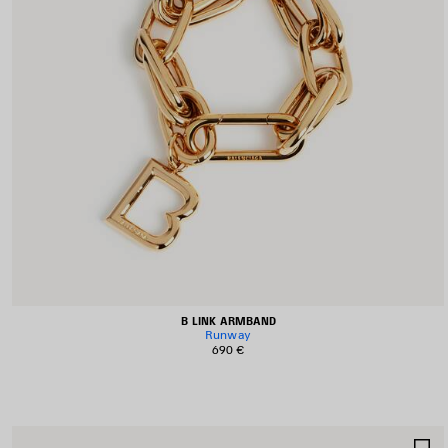
B LINK ARMBAND
Runway
690 €
A