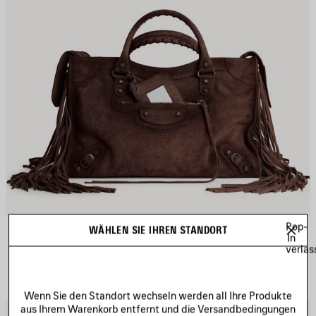
Pop-
LE CITY TASCHE MITTEL
WÄHLEN SIE IHREN STANDORT
2 890 €
In
verlas
Wenn Sie den Standort wechseln werden all Ihre Produkte
aus Ihrem Warenkorb entfernt und die Versandbedingungen
RTIKEL
A