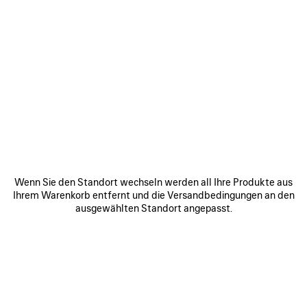
0
1
2
0
1
2
SPORTY POOL PANTOLETTE
BELT PANTOLETTE
Benachrichtigen
750 €
2 Farben
375 €
ARTIKEL
SPEICHERN
Wenn Sie den Standort wechseln werden all Ihre Produkte aus
Ihrem Warenkorb entfernt und die Versandbedingungen an den
ausgewählten Standort angepasst.