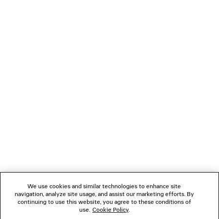
LÄDT...
1
2
VERBINDEN
KUNDENDIENSTE
DAS UNTERNEHMEN
We use cookies and similar technologies to enhance site
navigation, analyze site usage, and assist our marketing efforts. By
FOLGEN SIE UNS
continuing to use this website, you agree to these conditions of
use.
Cookie Policy
.