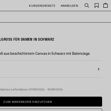
Gespei
KUNDENDIENSTE
ANMELDEN
Suchen
Artikel
ELGROSS FÜR DAMEN IN SCHWARZ
oß aus beschichtetem Canvas in Schwarz mit Balenciaga
hätztes Lieferdatum: 07/08/2026 - 10/08/2026
ZUM WARENKORB HINZUFÜGEN
ZUM
BITTE
WARENKORB
WÄHLEN
HINZUFÜGEN
SIE