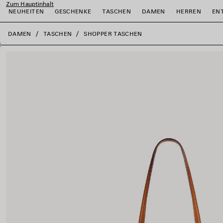
Zum Hauptinhalt
NEUHEITEN
GESCHENKE
TASCHEN
DAMEN
HERREN
EN
close the banner
DAMEN
TASCHEN
SHOPPER TASCHEN
ießen
ießen
ießen
ießen
ießen
ießen