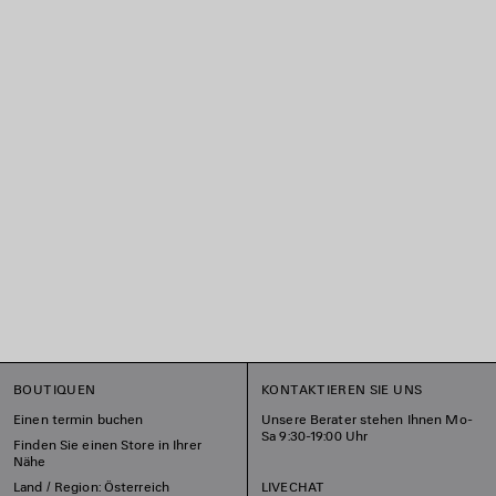
BOUTIQUEN
KONTAKTIEREN SIE UNS
Einen termin buchen
Unsere Berater stehen Ihnen Mo-
Sa 9:30-19:00 Uhr
Finden Sie einen Store in Ihrer
Nähe
Land / Region: Österreich
LIVECHAT