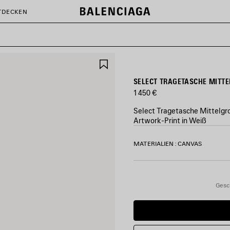
TDECKEN
ARTIKEL
SPEICHERN
SELECT TRAGETASCHE MITT
1 450 €
Select Tragetasche Mittelgr
Artwork-Print in Weiß
FARBEN
MATERIALIEN : CANVAS
:
SCHWARZ
Schwarz
Gesc