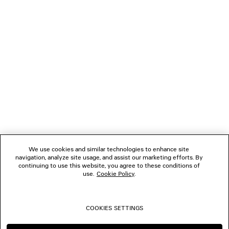
GESCHENKE
VERBINDEN
KUNDENDIENSTE
DAS UNTERNEHMEN
We use cookies and similar technologies to enhance site
navigation, analyze site usage, and assist our marketing efforts. By
FOLGEN SIE UNS
continuing to use this website, you agree to these conditions of
use.
Cookie Policy
.
BOUTIQUEN
COOKIES SETTINGS
KONTAKTIEREN SIE UNS