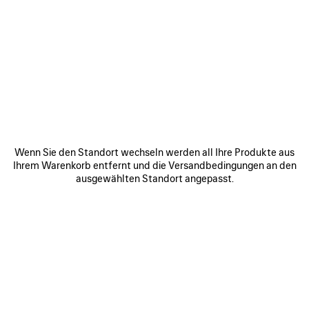
ARTIKEL
ARTIKEL
SPEICHERN
SPEICHE
Wenn Sie den Standort wechseln werden all Ihre Produkte aus
Ihrem Warenkorb entfernt und die Versandbedingungen an den
ausgewählten Standort angepasst.
RODEO HANDTASCHE
RODEO HANDTASCHE MINI
MITTELGROSS
2 600 €
3 800 €
ZU UNSEREN SERVICES